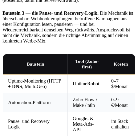
(kostenlos, dafür mit Server-Aufwand).
Baustein 3 — die Pause- und Recovery-Logik.
Die Mechanik ist
überschaubar: Webhook empfangen, betroffene Kampagnen aus
einer Konfiguration lesen, pausieren — und bei
Wiedererreichbarkeit denselben Weg rückwärts. Anspruchsvoll ist
nicht die Mechanik, sondern die richtige Abstimmung auf deinen
konkreten Werbe-Mix.
Tool (Zoho-
Baustein
Kosten
first)
Uptime-Monitoring (HTTP
0–7
UptimeRobot
+ DNS
, Multi-Geo)
$/Monat
Zoho Flow /
0–9
Automation-Plattform
Make / n8n
€/Monat
Google- &
Pause- und Recovery-
im Stack
Meta-Ads-
Logik
enthalten
API