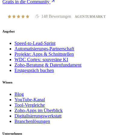
Gratis in die Community
4,8
/5
·
148
Bewertungen
AGENTURMARKT
Angebot
Speed-to-Lead-Sprint
Automatisierungs-Partnerschaft
Projekte: Apps & Schnittstellen
WDC Cortex: souveräne KI
Zoho-Beratung & Datenfundament
Erstgespräch buchen
Wissen
Blog
YouTube-Kanal
Tool-Vergleiche
Zoho-Apps im Überblick
Digitalisierungswerkstatt
Branchenlösungen
Unternehmen