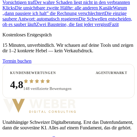
Vorsichtigen traf
Der wahre Schaden liegt nicht in den verbrannten
Klicks
Die unsichtbare zweite Hälfte: alle anderen Kanäle
Warum
„dann pausiere ich halt” die Rechnung verschlechtert
Die einzige
saubere Antwort: automatisch reagieren
Die Schwellen entscheiden,
ob es sauber läuft
Zwei Bausteine, die fast jeder vergisst
Fazit
Kostenloses Erstgespräch
15 Minuten, unverbindlich. Wir schauen auf deine Tools und zeigen
dir 1–2 konkrete Hebel — kein Verkaufsdruck.
Termin buchen
KUNDENBEWERTUNGEN
AGENTURMARKT
4,8
148
verifizierte Bewertungen
Unabhängige Schweizer Digitalberatung. Erst das Datenfundament,
dann die souveräne KI. Alles auf einem Fundament, das dir gehört.