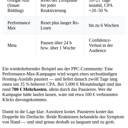
Google Ads
Reset der Lernphase
10–21 Tage
(Smart
bei jeder
instabil, CPA
Bidding)
Reaktivierung
+20–50 %
Performance
Reset plus langer Re-
bis zu 6 Wochen
Max
Learn
Confidence-
Pausen über 24 h
Meta
Verlust in der
bzw. über 1 Woche
Audience
Ein wiederkehrendes Beispiel aus der PPC-Community: Eine
Performance-Max-Kampagne wird wegen eines sechsstündigen
Hosting-Ausfalls pausiert — und liefert danach zwölf Tage lang
einen um 35 % höheren CPA. Bei 5.000 € Monatsbudget sind das
rund
700 € Mehrkosten
, allein durch das Pausieren. Wer die
Kampagne hätte laufen lassen, wäre mit etwa 100 € verbrannten
Klicks davongekommen.
Damit ist die Lage klar: Aussitzen kostet. Pausieren kostet das
Doppelte bis Dreifache. Beide Reaktionen behandeln das Symptom
von Hand — und sind genau deshalb zu langsam und zu grob.