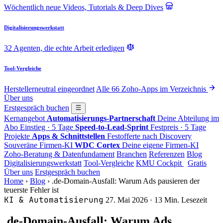
Wöchentlich neue Videos, Tutorials & Deep Dives
Digitalisierungswerkstatt
32 Agenten, die echte Arbeit erledigen
Tool-Vergleiche
Herstellerneutral eingeordnet
Alle 66 Zoho-Apps im Verzeichnis
Über uns
Erstgespräch buchen
Kernangebot
Automatisierungs-Partnerschaft
Deine Abteilung im
Abo
Einstieg · 5 Tage
Speed-to-Lead-Sprint
Festpreis · 5 Tage
Projekte
Apps & Schnittstellen
Festofferte nach Discovery
Souveräne Firmen-KI
WDC Cortex
Deine eigene Firmen-KI
Zoho-Beratung & Datenfundament
Branchen
Referenzen
Blog
Digitalisierungswerkstatt
Tool-Vergleiche
KMU Cockpit
Gratis
Über uns
Erstgespräch buchen
Home
›
Blog
›
.de-Domain-Ausfall: Warum Ads pausieren der
teuerste Fehler ist
KI & Automatisierung
27. Mai 2026
· 13 Min. Lesezeit
.de-Domain-Ausfall: Warum Ads