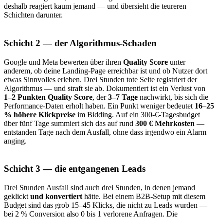
deshalb reagiert kaum jemand — und übersieht die teureren
Schichten darunter.
Schicht 2 — der Algorithmus-Schaden
Google und Meta bewerten über ihren
Quality Score
unter
anderem, ob deine Landing-Page erreichbar ist und ob Nutzer dort
etwas Sinnvolles erleben. Drei Stunden tote Seite registriert der
Algorithmus — und straft sie ab. Dokumentiert ist ein Verlust von
1–2 Punkten Quality Score
, der
3–7 Tage
nachwirkt, bis sich die
Performance-Daten erholt haben. Ein Punkt weniger bedeutet
16–25
% höhere Klickpreise
im Bidding. Auf ein 300-€-Tagesbudget
über fünf Tage summiert sich das auf rund
300 € Mehrkosten
—
entstanden Tage nach dem Ausfall, ohne dass irgendwo ein Alarm
anging.
Schicht 3 — die entgangenen Leads
Drei Stunden Ausfall sind auch drei Stunden, in denen jemand
geklickt
und konvertiert
hätte. Bei einem B2B-Setup mit diesem
Budget sind das grob 15–45 Klicks, die nicht zu Leads wurden —
bei 2 % Conversion also 0 bis 1 verlorene Anfragen. Die