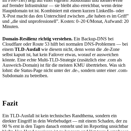
im Free-Tier) liegt auf einer eigenen Subdomain und idealerweise
auf fremder Infrastruktur — sie bleibt also erreichbar, wenn deine
Hauptdomain tot ist. Kombiniert mit einem kurzen LinkedIn- oder
X-Post macht das den Unterschied zwischen „die haben es im Griff”
und „die sind unprofessionell”. Kosten: 0–20 €/Monat, Aufwand: 20
Minuten.
Domain-Resilienz richtig verstehen.
Ein Backup-DNS bei
Cloudflare oder Route 53 hilft bei normalen DNS-Problemen — bei
einem
TLD-Ausfall
wie diesem nicht, denn wenn die .de-Zone
selbst kaputt ist, hat kein Failover etwas, worauf er ausweichen
könnte. Eine echte Multi-TLD-Strategie (zusätzlich eine .com als
Ausweich-Domain) ist für die meisten KMU übertrieben. Was sich
lohnt: die Status-Page nicht unter der .de-, sondern unter einer .com-
Subdomain zu betreiben.
Fazit
Ein TLD-Ausfall ist kein technisches Randthema, sondern ein
direkter Eingriff in dein Werbebudget — mit einem Schaden, der zu
90 % erst in den Tagen danach entsteht und im Reporting unsichtbar