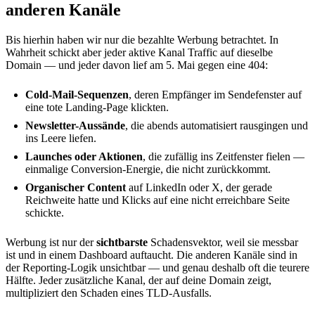
anderen Kanäle
Bis hierhin haben wir nur die bezahlte Werbung betrachtet. In
Wahrheit schickt aber jeder aktive Kanal Traffic auf dieselbe
Domain — und jeder davon lief am 5. Mai gegen eine 404:
Cold-Mail-Sequenzen
, deren Empfänger im Sendefenster auf
eine tote Landing-Page klickten.
Newsletter-Aussände
, die abends automatisiert rausgingen und
ins Leere liefen.
Launches oder Aktionen
, die zufällig ins Zeitfenster fielen —
einmalige Conversion-Energie, die nicht zurückkommt.
Organischer Content
auf LinkedIn oder X, der gerade
Reichweite hatte und Klicks auf eine nicht erreichbare Seite
schickte.
Werbung ist nur der
sichtbarste
Schadensvektor, weil sie messbar
ist und in einem Dashboard auftaucht. Die anderen Kanäle sind in
der Reporting-Logik unsichtbar — und genau deshalb oft die teurere
Hälfte. Jeder zusätzliche Kanal, der auf deine Domain zeigt,
multipliziert den Schaden eines TLD-Ausfalls.