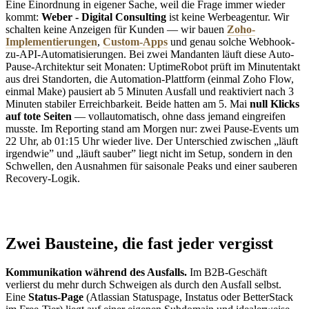
Eine Einordnung in eigener Sache, weil die Frage immer wieder
kommt:
Weber - Digital Consulting
ist keine Werbeagentur. Wir
schalten keine Anzeigen für Kunden — wir bauen
Zoho-
Implementierungen
,
Custom-Apps
und genau solche Webhook-
zu-API-Automatisierungen. Bei zwei Mandanten läuft diese Auto-
Pause-Architektur seit Monaten: UptimeRobot prüft im Minutentakt
aus drei Standorten, die Automation-Plattform (einmal Zoho Flow,
einmal Make) pausiert ab 5 Minuten Ausfall und reaktiviert nach 3
Minuten stabiler Erreichbarkeit. Beide hatten am 5. Mai
null Klicks
auf tote Seiten
— vollautomatisch, ohne dass jemand eingreifen
musste. Im Reporting stand am Morgen nur: zwei Pause-Events um
22 Uhr, ab 01:15 Uhr wieder live. Der Unterschied zwischen „läuft
irgendwie” und „läuft sauber” liegt nicht im Setup, sondern in den
Schwellen, den Ausnahmen für saisonale Peaks und einer sauberen
Recovery-Logik.
Zwei Bausteine, die fast jeder vergisst
Kommunikation während des Ausfalls.
Im B2B-Geschäft
verlierst du mehr durch Schweigen als durch den Ausfall selbst.
Eine
Status-Page
(Atlassian Statuspage, Instatus oder BetterStack