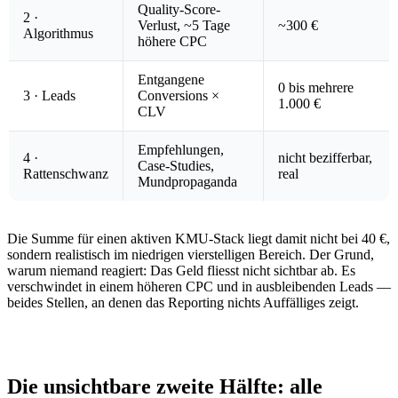
Quality-Score-
2 ·
Verlust, ~5 Tage
~300 €
Algorithmus
höhere CPC
Entgangene
0 bis mehrere
3 · Leads
Conversions ×
1.000 €
CLV
Empfehlungen,
4 ·
nicht bezifferbar,
Case-Studies,
Rattenschwanz
real
Mundpropaganda
Die Summe für einen aktiven KMU-Stack liegt damit nicht bei 40 €,
sondern realistisch im niedrigen vierstelligen Bereich. Der Grund,
warum niemand reagiert: Das Geld fliesst nicht sichtbar ab. Es
verschwindet in einem höheren CPC und in ausbleibenden Leads —
beides Stellen, an denen das Reporting nichts Auffälliges zeigt.
Die unsichtbare zweite Hälfte: alle