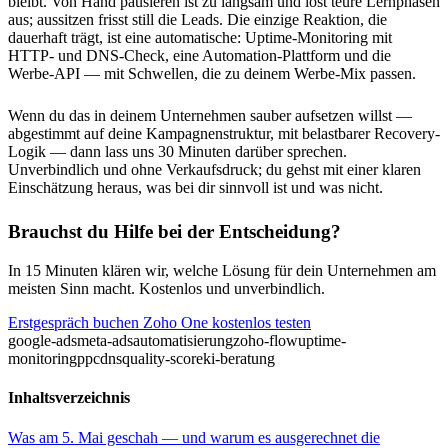
bleibt. Von Hand pausieren ist zu langsam und löst teure Lernphasen
aus; aussitzen frisst still die Leads. Die einzige Reaktion, die
dauerhaft trägt, ist eine automatische: Uptime-Monitoring mit
HTTP- und DNS-Check, eine Automation-Plattform und die
Werbe-API — mit Schwellen, die zu deinem Werbe-Mix passen.
Wenn du das in deinem Unternehmen sauber aufsetzen willst —
abgestimmt auf deine Kampagnenstruktur, mit belastbarer Recovery-
Logik — dann lass uns 30 Minuten darüber sprechen.
Unverbindlich und ohne Verkaufsdruck; du gehst mit einer klaren
Einschätzung heraus, was bei dir sinnvoll ist und was nicht.
Brauchst du Hilfe bei der Entscheidung?
In 15 Minuten klären wir, welche Lösung für dein Unternehmen am
meisten Sinn macht. Kostenlos und unverbindlich.
Erstgespräch buchen
Zoho One kostenlos testen
google-ads
meta-ads
automatisierung
zoho-flow
uptime-
monitoring
ppc
dns
quality-score
ki-beratung
Inhaltsverzeichnis
Was am 5. Mai geschah — und warum es ausgerechnet die