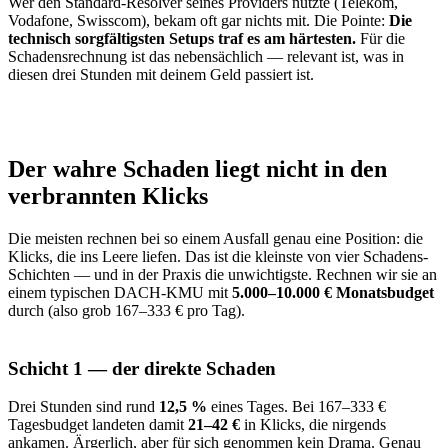
Wer den Standard-Resolver seines Providers nutzte (Telekom,
Vodafone, Swisscom), bekam oft gar nichts mit. Die Pointe:
Die
technisch sorgfältigsten Setups traf es am härtesten.
Für die
Schadensrechnung ist das nebensächlich — relevant ist, was in
diesen drei Stunden mit deinem Geld passiert ist.
Der wahre Schaden liegt nicht in den
verbrannten Klicks
Die meisten rechnen bei so einem Ausfall genau eine Position: die
Klicks, die ins Leere liefen. Das ist die kleinste von vier Schadens-
Schichten — und in der Praxis die unwichtigste. Rechnen wir sie an
einem typischen DACH-KMU mit
5.000–10.000 € Monatsbudget
durch (also grob 167–333 € pro Tag).
Schicht 1 — der direkte Schaden
Drei Stunden sind rund
12,5 %
eines Tages. Bei 167–333 €
Tagesbudget landeten damit
21–42 €
in Klicks, die nirgends
ankamen. Ärgerlich, aber für sich genommen kein Drama. Genau