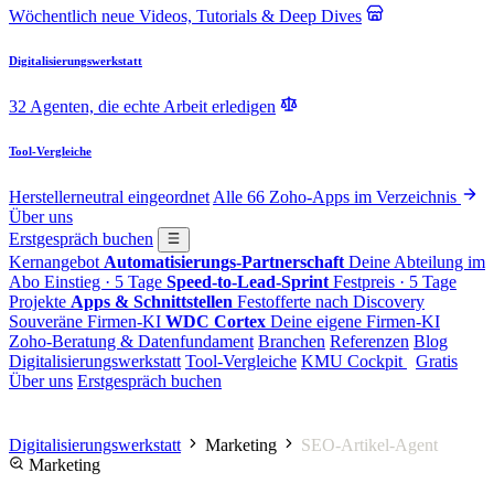
Wöchentlich neue Videos, Tutorials & Deep Dives
Digitalisierungswerkstatt
32 Agenten, die echte Arbeit erledigen
Tool-Vergleiche
Herstellerneutral eingeordnet
Alle 66 Zoho-Apps im Verzeichnis
Über uns
Erstgespräch buchen
Kernangebot
Automatisierungs-Partnerschaft
Deine Abteilung im
Abo
Einstieg · 5 Tage
Speed-to-Lead-Sprint
Festpreis · 5 Tage
Projekte
Apps & Schnittstellen
Festofferte nach Discovery
Souveräne Firmen-KI
WDC Cortex
Deine eigene Firmen-KI
Zoho-Beratung & Datenfundament
Branchen
Referenzen
Blog
Digitalisierungswerkstatt
Tool-Vergleiche
KMU Cockpit
Gratis
Über uns
Erstgespräch buchen
Digitalisierungswerkstatt
Marketing
SEO-Artikel-Agent
Marketing