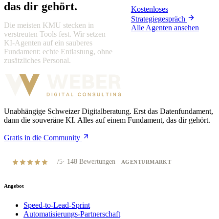
das dir gehört.
Kostenloses
Strategiegespräch
Die meisten KMU stecken in
Alle Agenten ansehen
verstreuten Tools fest. Wir setzen
KI-Agenten auf ein sauberes
Fundament: echte Entlastung, ohne
zusätzliches Personal.
Unabhängige Schweizer Digitalberatung. Erst das Datenfundament,
dann die souveräne KI. Alles auf einem Fundament, das dir gehört.
Gratis in die Community
4,8
/5
·
148
Bewertungen
AGENTURMARKT
Angebot
Speed-to-Lead-Sprint
Automatisierungs-Partnerschaft