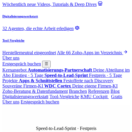
Wöchentlich neue Videos, Tutorials & Deep Dives
Digitalisierungswerkstatt
32 Agenten, die echte Arbeit erledigen
Tool-Vergleiche
Herstellerneutral eingeordnet
Alle 66 Zoho-Apps im Verzeichnis
Über uns
Erstgespräch buchen
Kernangebot
Automatisierungs-Partnerschaft
Deine Abteilung im
Abo
Einstieg · 5 Tage
Speed-to-Lead-Sprint
Festpreis · 5 Tage
Projekte
Apps & Schnittstellen
Festofferte nach Discovery
Souveräne Firmen-KI
WDC Cortex
Deine eigene Firmen-KI
Zoho-Beratung & Datenfundament
Branchen
Referenzen
Blog
Digitalisierungswerkstatt
Tool-Vergleiche
KMU Cockpit
Gratis
Über uns
Erstgespräch buchen
Speed-to-Lead-Sprint · Festpreis