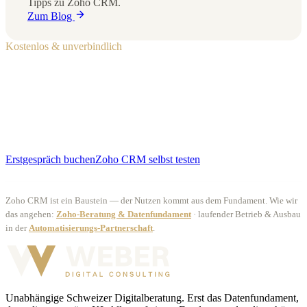
Tipps zu Zoho CRM.
Zum Blog
Kostenlos & unverbindlich
Brauchst du Hilfe mit Zoho CRM?
In einem 30-minütigen Erstgespräch klären wir, ob und wie Zoho
CRM dein Unternehmen wirklich weiterbringt — und wie ein
sauberes Setup aussieht.
Erstgespräch buchen
Zoho CRM selbst testen
Zoho CRM ist ein Baustein — der Nutzen kommt aus dem Fundament. Wie wir
das angehen:
Zoho-Beratung & Datenfundament
· laufender Betrieb & Ausbau
in der
Automatisierungs-Partnerschaft
.
Unabhängige Schweizer Digitalberatung. Erst das Datenfundament,