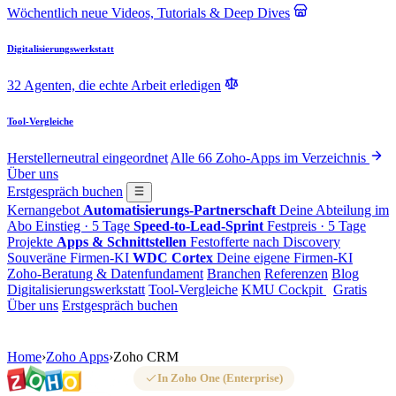
Wöchentlich neue Videos, Tutorials & Deep Dives
Digitalisierungswerkstatt
32 Agenten, die echte Arbeit erledigen
Tool-Vergleiche
Herstellerneutral eingeordnet
Alle 66 Zoho-Apps im Verzeichnis
Über uns
Erstgespräch buchen
Kernangebot
Automatisierungs-Partnerschaft
Deine Abteilung im
Abo
Einstieg · 5 Tage
Speed-to-Lead-Sprint
Festpreis · 5 Tage
Projekte
Apps & Schnittstellen
Festofferte nach Discovery
Souveräne Firmen-KI
WDC Cortex
Deine eigene Firmen-KI
Zoho-Beratung & Datenfundament
Branchen
Referenzen
Blog
Digitalisierungswerkstatt
Tool-Vergleiche
KMU Cockpit
Gratis
Über uns
Erstgespräch buchen
Home
›
Zoho Apps
›
Zoho CRM
In Zoho One (Enterprise)