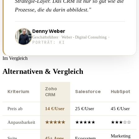
Strategie-Layer. Das CRM ist nur so gut wie die
Prozesse, die du darin abbildest."
Denny Weber
·
Geschäftsführer · Weber - Digital Consulting
PORTRÄT: KI
Im Vergleich
Alternativen & Vergleich
Zoho
Kriterium
Salesforce
HubSpot
CRM
Preis ab
14 €/User
25 €/User
45 €/User
Anpassbarkeit
★★★★★
★★★★★
★★★☆☆
Marketing
Suite
45+ Apps
Ecosystem