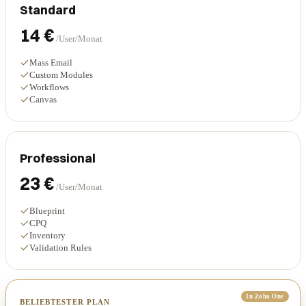
Standard
14 €
/User/Monat
Mass Email
Custom Modules
Workflows
Canvas
Professional
23 €
/User/Monat
Blueprint
CPQ
Inventory
Validation Rules
In Zoho One
BELIEBTESTER PLAN