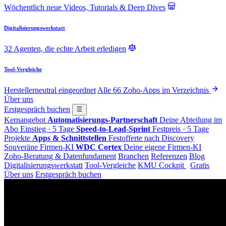
Wöchentlich neue Videos, Tutorials & Deep Dives
Digitalisierungswerkstatt
32 Agenten, die echte Arbeit erledigen
Tool-Vergleiche
Herstellerneutral eingeordnet
Alle 66 Zoho-Apps im Verzeichnis
Über uns
Erstgespräch buchen
Kernangebot
Automatisierungs-Partnerschaft
Deine Abteilung im
Abo
Einstieg · 5 Tage
Speed-to-Lead-Sprint
Festpreis · 5 Tage
Projekte
Apps & Schnittstellen
Festofferte nach Discovery
Souveräne Firmen-KI
WDC Cortex
Deine eigene Firmen-KI
Zoho-Beratung & Datenfundament
Branchen
Referenzen
Blog
Digitalisierungswerkstatt
Tool-Vergleiche
KMU Cockpit
Gratis
Über uns
Erstgespräch buchen