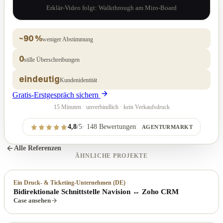
Erklär-Video folgt: Walkthrough am Miro-Board
~90 %
weniger Abstimmung
0
stille Überschreibungen
eindeutig
Kundenidentität
Gratis-Erstgespräch sichern
15 Minuten · unverbindlich · kein Verkaufsdruck
4,8
/5
·
148
Bewertungen
AGENTURMARKT
Alle Referenzen
ÄHNLICHE PROJEKTE
Ein Druck- & Ticketing-Unternehmen (DE)
Bidirektionale Schnittstelle Navision ↔ Zoho CRM
Case ansehen