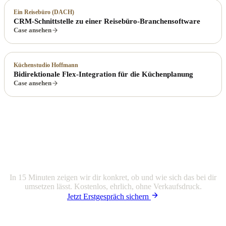
Ein Reisebüro (DACH)
CRM-Schnittstelle zu einer Reisebüro-Branchensoftware
Case ansehen
Küchenstudio Hoffmann
Bidirektionale Flex-Integration für die Küchenplanung
Case ansehen
Ein ähnliches Projekt im Kopf?
In 15 Minuten zeigen wir dir konkret, ob und wie sich das bei dir
umsetzen lässt. Kostenlos, ehrlich, ohne Verkaufsdruck.
Jetzt Erstgespräch sichern