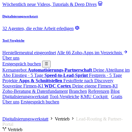
Wöchentlich neue Videos, Tutorials & Deep Dives
Digitalisierungswerkstatt
32 Agenten, die echte Arbeit erledigen
Tool-Vergleiche
Herstellerneutral eingeordnet
Alle 66 Zoho-Apps im Verzeichnis
Über uns
Erstgespräch buchen
Kernangebot
Automatisierungs-Partnerschaft
Deine Abteilung im
Abo
Einstieg · 5 Tage
Speed-to-Lead-Sprint
Festpreis · 5 Tage
Projekte
Apps & Schnittstellen
Festofferte nach Discovery
Souveräne Firmen-KI
WDC Cortex
Deine eigene Firmen-KI
Zoho-Beratung & Datenfundament
Branchen
Referenzen
Blog
Digitalisierungswerkstatt
Tool-Vergleiche
KMU Cockpit
Gratis
Über uns
Erstgespräch buchen
Digitalisierungswerkstatt
Vertrieb
Lead-Routing & Partner-
Portal
Vertrieb