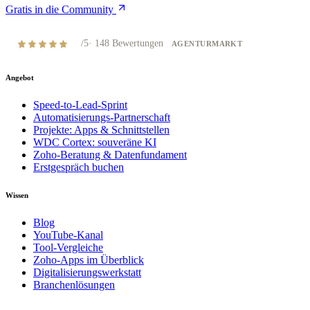
Gratis in die Community
4,8
/5
·
148
Bewertungen
AGENTURMARKT
Angebot
Speed-to-Lead-Sprint
Automatisierungs-Partnerschaft
Projekte: Apps & Schnittstellen
WDC Cortex: souveräne KI
Zoho-Beratung & Datenfundament
Erstgespräch buchen
Wissen
Blog
YouTube-Kanal
Tool-Vergleiche
Zoho-Apps im Überblick
Digitalisierungswerkstatt
Branchenlösungen