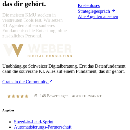
das dir gehört.
Kostenloses
Strategiegespräch
Die meisten KMU stecken in
Alle Agenten ansehen
verstreuten Tools fest. Wir setzen
KI-Agenten auf ein sauberes
Fundament: echte Entlastung, ohne
zusätzliches Personal.
Unabhängige Schweizer Digitalberatung. Erst das Datenfundament,
dann die souveräne KI. Alles auf einem Fundament, das dir gehört.
Gratis in die Community
4,8
/5
·
148
Bewertungen
AGENTURMARKT
Angebot
Speed-to-Lead-Sprint
Automatisierungs-Partnerschaft