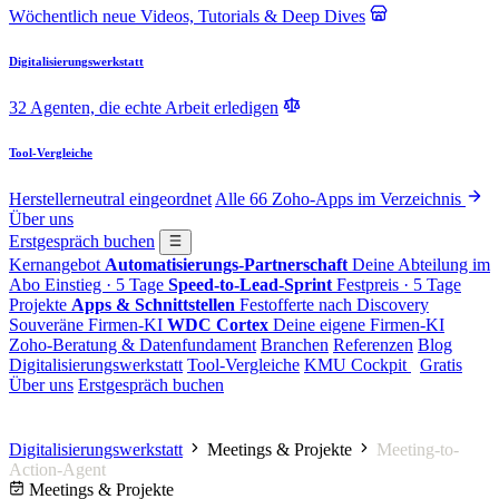
Wöchentlich neue Videos, Tutorials & Deep Dives
Digitalisierungswerkstatt
32 Agenten, die echte Arbeit erledigen
Tool-Vergleiche
Herstellerneutral eingeordnet
Alle 66 Zoho-Apps im Verzeichnis
Über uns
Erstgespräch buchen
Kernangebot
Automatisierungs-Partnerschaft
Deine Abteilung im
Abo
Einstieg · 5 Tage
Speed-to-Lead-Sprint
Festpreis · 5 Tage
Projekte
Apps & Schnittstellen
Festofferte nach Discovery
Souveräne Firmen-KI
WDC Cortex
Deine eigene Firmen-KI
Zoho-Beratung & Datenfundament
Branchen
Referenzen
Blog
Digitalisierungswerkstatt
Tool-Vergleiche
KMU Cockpit
Gratis
Über uns
Erstgespräch buchen
Digitalisierungswerkstatt
Meetings & Projekte
Meeting-to-
Action-Agent
Meetings & Projekte