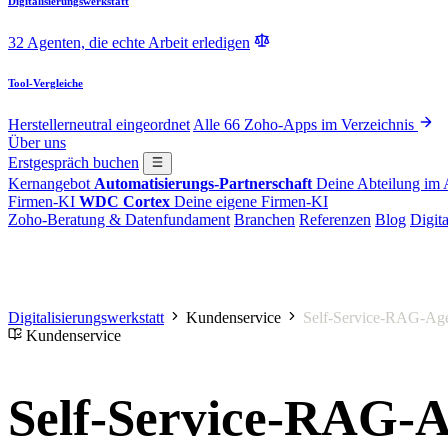
Digitalisierungswerkstatt
32 Agenten, die echte Arbeit erledigen
Tool-Vergleiche
Herstellerneutral eingeordnet
Alle 66 Zoho-Apps im Verzeichnis
Über uns
Erstgespräch buchen
Kernangebot
Automatisierungs-Partnerschaft
Deine Abteilung im
Firmen-KI
WDC Cortex
Deine eigene Firmen-KI
Zoho-Beratung & Datenfundament
Branchen
Referenzen
Blog
Digita
Digitalisierungswerkstatt
Kundenservice
Self-Service-RAG-Ag
Kundenservice
Self-Service-RAG-