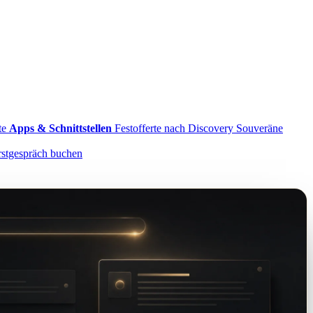
te
Apps & Schnittstellen
Festofferte nach Discovery
Souveräne
rstgespräch buchen