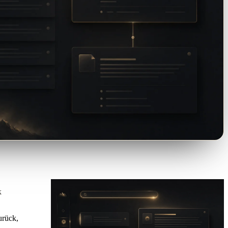
k
urück,