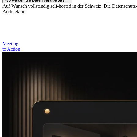
Wo werden die Daten verarbeitet?
Auf Wunsch vollständig self-hosted in der Schweiz. Die Datenschutz-B
Architektur.
Meeting
to Action