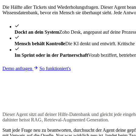
Die Hälfte aller Tickets sind Wiederholungsfragen. Dieser Agent beant
Wissensdatenbank, bevor ein Mensch sie überhaupt sieht. Jede Antwo
Dockt an dein System
Zoho Desk, angepasst auf deine Prozess
Mensch behält Kontrolle
Die KI denkt und entwirft. Kritische 
Im Sprint oder in der Partnerschaft
Vorab beziffert, betrieb
Demo anfragen
So funktioniert's
Dieser Agent sitzt auf deiner Hilfe-Datenbank und gleicht jede einge
dahinter heisst RAG, Retrieval-Augmented Generation.
Statt jede Frage neu zu beantworten, durchsucht der Agent deine gepfle
mit Verweis auf die Quelle. Nur was wirklich neu ist, landet beim Te