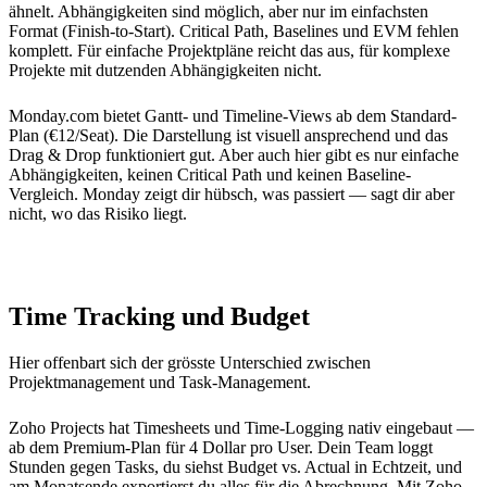
ähnelt. Abhängigkeiten sind möglich, aber nur im einfachsten
Format (Finish-to-Start). Critical Path, Baselines und EVM fehlen
komplett. Für einfache Projektpläne reicht das aus, für komplexe
Projekte mit dutzenden Abhängigkeiten nicht.
Monday.com bietet Gantt- und Timeline-Views ab dem Standard-
Plan (€12/Seat). Die Darstellung ist visuell ansprechend und das
Drag & Drop funktioniert gut. Aber auch hier gibt es nur einfache
Abhängigkeiten, keinen Critical Path und keinen Baseline-
Vergleich. Monday zeigt dir hübsch, was passiert — sagt dir aber
nicht, wo das Risiko liegt.
Time Tracking und Budget
Hier offenbart sich der grösste Unterschied zwischen
Projektmanagement und Task-Management.
Zoho Projects hat Timesheets und Time-Logging nativ eingebaut —
ab dem Premium-Plan für 4 Dollar pro User. Dein Team loggt
Stunden gegen Tasks, du siehst Budget vs. Actual in Echtzeit, und
am Monatsende exportierst du alles für die Abrechnung. Mit Zoho