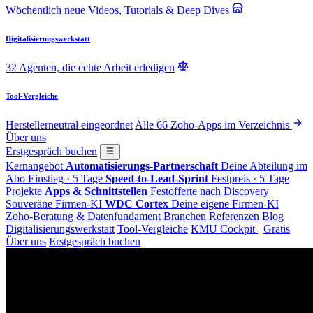
Wöchentlich neue Videos, Tutorials & Deep Dives
Digitalisierungswerkstatt
32 Agenten, die echte Arbeit erledigen
Tool-Vergleiche
Herstellerneutral eingeordnet
Alle 66 Zoho-Apps im Verzeichnis
Über uns
Erstgespräch buchen
Kernangebot
Automatisierungs-Partnerschaft
Deine Abteilung im
Abo
Einstieg · 5 Tage
Speed-to-Lead-Sprint
Festpreis · 5 Tage
Projekte
Apps & Schnittstellen
Festofferte nach Discovery
Souveräne Firmen-KI
WDC Cortex
Deine eigene Firmen-KI
Zoho-Beratung & Datenfundament
Branchen
Referenzen
Blog
Digitalisierungswerkstatt
Tool-Vergleiche
KMU Cockpit
Gratis
Über uns
Erstgespräch buchen