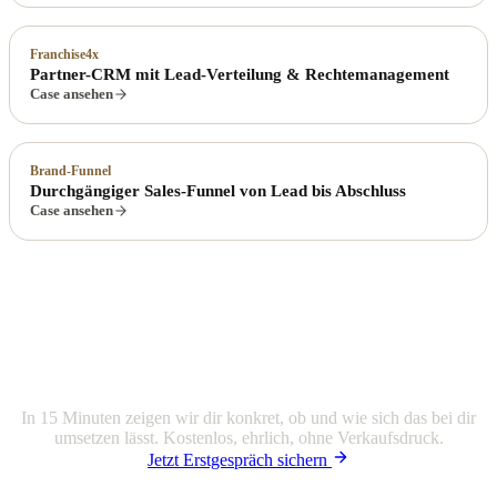
Franchise4x
Partner-CRM mit Lead-Verteilung & Rechtemanagement
Case ansehen
Brand-Funnel
Durchgängiger Sales-Funnel von Lead bis Abschluss
Case ansehen
Ein ähnliches Projekt im Kopf?
In 15 Minuten zeigen wir dir konkret, ob und wie sich das bei dir
umsetzen lässt. Kostenlos, ehrlich, ohne Verkaufsdruck.
Jetzt Erstgespräch sichern