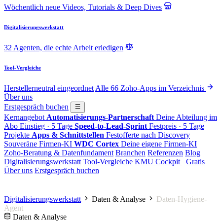
Wöchentlich neue Videos, Tutorials & Deep Dives
Digitalisierungswerkstatt
32 Agenten, die echte Arbeit erledigen
Tool-Vergleiche
Herstellerneutral eingeordnet
Alle 66 Zoho-Apps im Verzeichnis
Über uns
Erstgespräch buchen
Kernangebot
Automatisierungs-Partnerschaft
Deine Abteilung im
Abo
Einstieg · 5 Tage
Speed-to-Lead-Sprint
Festpreis · 5 Tage
Projekte
Apps & Schnittstellen
Festofferte nach Discovery
Souveräne Firmen-KI
WDC Cortex
Deine eigene Firmen-KI
Zoho-Beratung & Datenfundament
Branchen
Referenzen
Blog
Digitalisierungswerkstatt
Tool-Vergleiche
KMU Cockpit
Gratis
Über uns
Erstgespräch buchen
Digitalisierungswerkstatt
Daten & Analyse
Daten-Hygiene-
Agent
Daten & Analyse