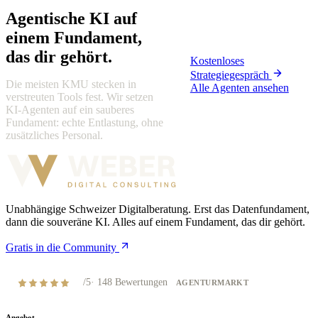
Agentische KI auf
einem Fundament,
das dir gehört.
Kostenloses
Strategiegespräch
Die meisten KMU stecken in
Alle Agenten ansehen
verstreuten Tools fest. Wir setzen
KI-Agenten auf ein sauberes
Fundament: echte Entlastung, ohne
zusätzliches Personal.
Unabhängige Schweizer Digitalberatung. Erst das Datenfundament,
dann die souveräne KI. Alles auf einem Fundament, das dir gehört.
Gratis in die Community
4,8
/5
·
148
Bewertungen
AGENTURMARKT
Angebot