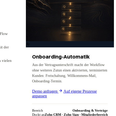
-Flow
it der
Onboarding-Automatik
 vielen
Aus der Vertragsunterschrift macht der Workflow
ohne weiteres Zutun einen aktivierten, terminierten
Kunden: Freischaltung, Willkommens-Mail,
Onboarding-Termin.
Demo anfragen
Auf eigene Prozesse
anpassen
Bereich
Onboarding & Verträge
Dockt an
Zoho CRM · Zoho Sign · Mitgliederbereich