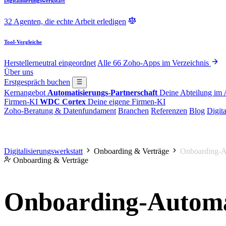
Digitalisierungswerkstatt
32 Agenten, die echte Arbeit erledigen
Tool-Vergleiche
Herstellerneutral eingeordnet
Alle 66 Zoho-Apps im Verzeichnis
Über uns
Erstgespräch buchen
Kernangebot
Automatisierungs-Partnerschaft
Deine Abteilung im
Firmen-KI
WDC Cortex
Deine eigene Firmen-KI
Zoho-Beratung & Datenfundament
Branchen
Referenzen
Blog
Digita
Digitalisierungswerkstatt
Onboarding & Verträge
Onboarding-A
Onboarding & Verträge
Onboarding-Autom