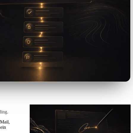
ding.
-Mail,
 ein