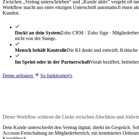
Zwischen „Vertrag unterschrieben" und „Kunde aktiv" vergeht oft meh
Workflow macht aus einer einzigen Unterschrift automatisch einen akti
Kunden.
Dockt an dein System
Zoho CRM · Zoho Sign · Mitgliederberei
nicht von der Stange.
Mensch behält Kontrolle
Die KI denkt und entwirft. Kritische 
Im Sprint oder in der Partnerschaft
Vorab beziffert, betrieb
Demo anfragen
So funktioniert's
Dieser Workflow schliesst die Lücke zwischen Abschluss und Aktivieru
Dein Kunde unterschreibt den Vertrag digital, direkt im Gespräch. Sob
Account-Freischaltung im Mitgliederbereich, ein terminiertes Onboa
Knopfdruck.