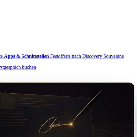
te
Apps & Schnittstellen
Festofferte nach Discovery
Souveräne
rstgespräch buchen